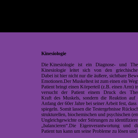
Kinesiologie
Die Kinesiologie ist ein Diagnose- und The
Kinesiologie leitet sich von den griechis
Dabei ist hier nicht nur die äußere, sichtbar
Emotionen.Der Muskeltest ist zum einen ein Wegw
Patient bringt einen Körperteil (z.B. einen Arm) 
versucht der Patient einem Druck des Therapeu
Kraft des Muskels, sondern die Reaktion auf ei
Anfang der 60er Jahre bei seiner Arbeit fest,
spiegeln. Somit lassen die Testergebnisse Rücksc
strukturellen, biochemischen und psychischen (e
Ungleichgewichte oder Störungen zu identifizier
„balancieren“.Die Eigenverantwortung und die
Patient tun kann um seine Probleme zu lösen und 