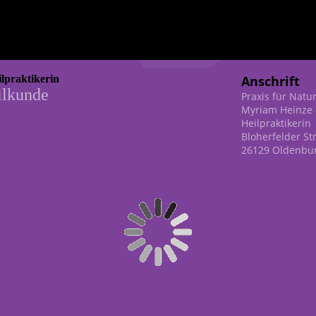
lpraktikerin
Anschrift
ilkunde
Praxis für Natu
Myriam Heinze 
Heilpraktikerin
Bloherfelder St
26129 Oldenbu