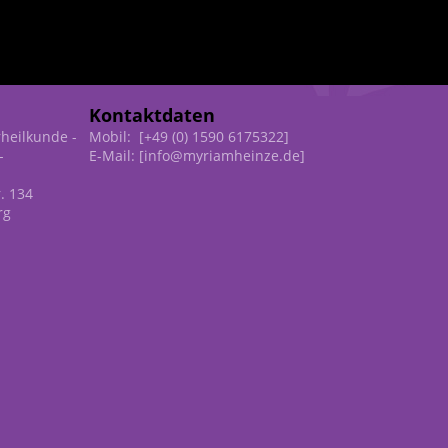
Kontaktdaten
rheilkunde -
Mobil: [+49 (0) 1590 6175322]
-
E-Mail: [info@myriamheinze.de]
r. 134
rg