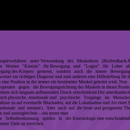
rapieverfahren unter Verwendung des Muskeltests (Biofeedback-
chen Worten "Kinesis" für Bewegung und "Logos" für Lehre a
e Bewegung des Körpers gemeint, sondern auch die innere Bewegung
eiser zur richtigen Diagnose und zum anderen eine Hilfestellung für 
in eine Position in der immer ein bestimmter Muskel getestet wird. Nun
ten gegen die Bewegungsrichtung des Muskels in dieser Position s
nen sich langsam aufbauenden Druck entscheidend.Der amerikanische 
 dass sich physische, emotionale und psychische Vorgänge im Mens
hlüsse zu auf eventuelle Blockaden, auf die Lokalisation und Art einer
motionale und mentale). Aber auch auf die beste und geeignetste Ther
en und auszugleichen – das nennt man
 Selbstbestimmung spielen in der Kinesiologie eine entscheidende
seine Ziele zu erreichen.