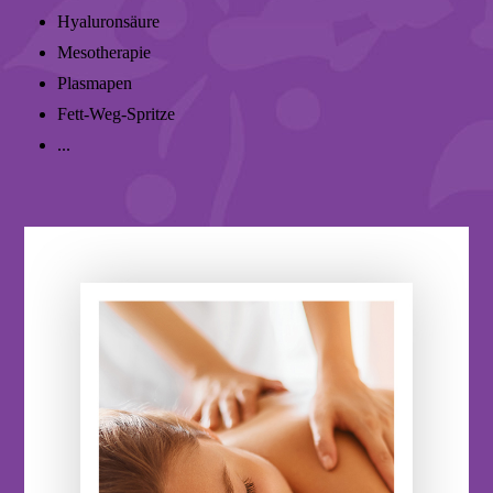
Hyaluronsäure
Mesotherapie
Plasmapen
Fett-Weg-Spritze
...