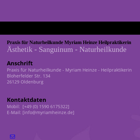
Praxis für Naturheilkunde Myriam Heinze Heilpraktikerin
Ästhetik - Sanguinum - Naturheilkunde
Anschrift
Praxis für Naturheilkunde - Myriam Heinze - Heilpraktikerin
Bloherfelder Str. 134
26129 Oldenburg
Kontaktdaten
Mobil: [+49 (0) 1590 6175322]
E-Mail: [info@myriamheinze.de]