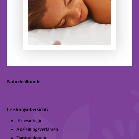
Naturheilkunde
Leistungsübersicht:
Kinesiologie
Ausleitungsverfahren
Darmsanierung